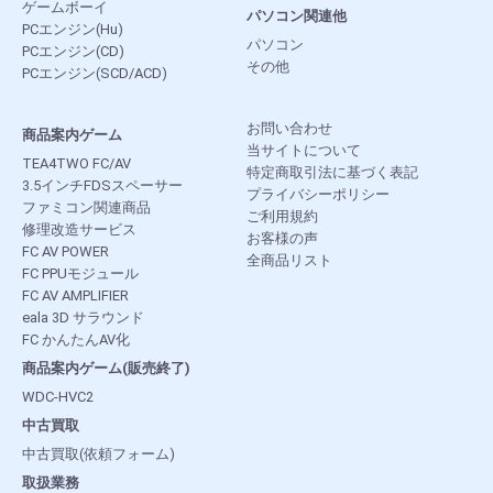
ゲームボーイ
パソコン関連他
PCエンジン(Hu)
パソコン
PCエンジン(CD)
その他
PCエンジン(SCD/ACD)
お問い合わせ
商品案内ゲーム
当サイトについて
TEA4TWO FC/AV
特定商取引法に基づく表記
3.5インチFDSスペーサー
プライバシーポリシー
ファミコン関連商品
ご利用規約
修理改造サービス
お客様の声
FC AV POWER
全商品リスト
FC PPUモジュール
FC AV AMPLIFIER
eala 3D サラウンド
FC かんたんAV化
商品案内ゲーム(販売終了)
WDC-HVC2
中古買取
中古買取(依頼フォーム)
取扱業務