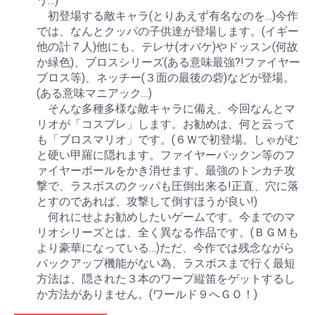
う…)
初登場する敵キャラ(とりあえず有名なのを…)今作
では、なんとクッパの子供達が登場します。(イギー
他の計７人)他にも、テレサ(オバケ)やドッスン(何故
か緑色)、ブロスシリーズ(ある意味最強?!ファイヤー
ブロス等)、ネッチー(３面の最後の砦)などが登場。
(ある意味マニアック…)
そんな多種多様な敵キャラに備え、今回なんとマ
リオが「コスプレ」します。お勧めは、何と云って
も「ブロスマリオ」です。(６Ｗで初登場。しゃがむ
と硬い甲羅に隠れます。ファイヤーパックン等のフ
ァイヤーボールをかき消せます。最強のトンカチ攻
撃で、ラスボスのクッパも圧倒出来る!正直、穴に落
とすのであれば、攻撃して倒すほうが良い!)
何れにせよお勧めしたいゲームです。今までのマ
リオシリーズとは、全く異なる作品です。(ＢＧＭも
より豪華になっている…)ただ、今作では残念ながら
バックアップ機能がない為、ラスボスまで行く最短
方法は、隠された３本のワープ縦笛をゲットするし
か方法がありません。(ワールド９へＧＯ！)