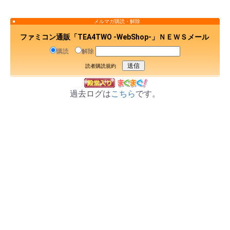
メルマガ購読・解除
ファミコン通販「TEA4TWO -WebShop-」ＮＥＷＳメール
購読
解除
読者購読規約
過去ログは
こちら
です。