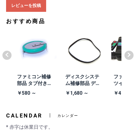
レビューを投稿
おすすめ商品
体
ファミコン補修
ディスクシステ
ファミコ
/A
部品 タブ付きコ
ム補修部品 ディ
ツインフ
除去
イン電池(CR203
スクシステム用
ン本体 (AN
￥580 ～
￥1,680 ～
￥41,980
2)
交換ベルト
黒・連射あ
CALENDAR
カレンダー
* 赤字は休業日です。