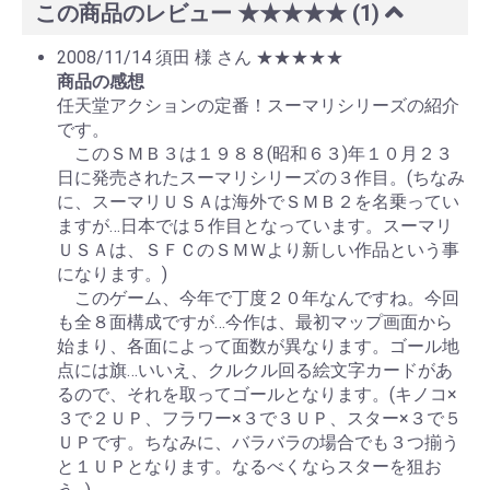
この商品のレビュー
★★★★★
(1)
2008/11/14
須田 様 さん
★★★★★
商品の感想
任天堂アクションの定番！スーマリシリーズの紹介
です。
このＳＭＢ３は１９８８(昭和６３)年１０月２３
日に発売されたスーマリシリーズの３作目。(ちなみ
に、スーマリＵＳＡは海外でＳＭＢ２を名乗ってい
ますが…日本では５作目となっています。スーマリ
ＵＳＡは、ＳＦＣのＳＭＷより新しい作品という事
になります。)
このゲーム、今年で丁度２０年なんですね。今回
も全８面構成ですが…今作は、最初マップ画面から
始まり、各面によって面数が異なります。ゴール地
点には旗…いいえ、クルクル回る絵文字カードがあ
るので、それを取ってゴールとなります。(キノコ×
３で２ＵＰ、フラワー×３で３ＵＰ、スター×３で５
ＵＰです。ちなみに、バラバラの場合でも３つ揃う
と１ＵＰとなります。なるべくならスターを狙お