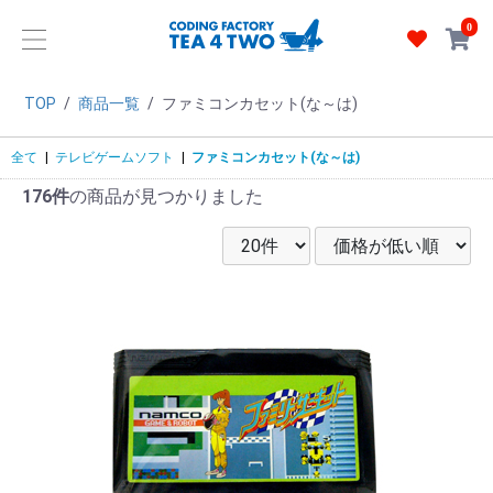
0
TOP
/
商品一覧
/
ファミコンカセット(な～は)
全て
|
テレビゲームソフト
|
ファミコンカセット(な～は)
176件
の商品が見つかりました