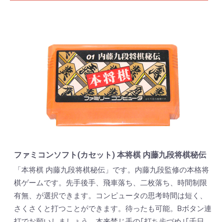
ファミコンソフト(カセット) 本将棋 内藤九段将棋秘伝
「本将棋 内藤九段将棋秘伝」です。内藤九段監修の本格将
棋ゲームです。先手後手、飛車落ち、二枚落ち、時間制限
有無、が選択できます。コンピュータの思考時間は短く、
さくさくと打つことができます。待ったも可能。Bボタン連
打でお願いしましょう。本来禁じ手の｢打ち歩づめ｣｢千日