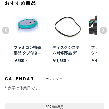
おすすめ商品
体
ファミコン補修
ディスクシステ
ファミコ
/A
部品 タブ付きコ
ム補修部品 ディ
ツインフ
除去
イン電池(CR203
スクシステム用
ン本体 (AN
￥580 ～
￥1,680 ～
￥41,980
2)
交換ベルト
黒・連射あ
CALENDAR
カレンダー
* 赤字は休業日です。
2026年8月