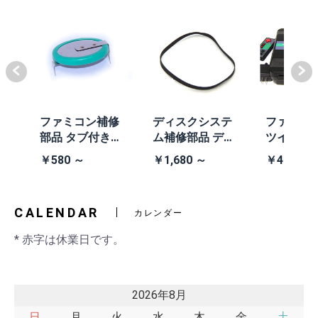
体
ファミコン補修
ディスクシステ
ファミコ
/A
部品 タブ付きコ
ム補修部品 ディ
ツインフ
除去
イン電池(CR203
スクシステム用
ン本体 (AN
￥580 ～
￥1,680 ～
￥41,980
2)
交換ベルト
黒・連射あ
CALENDAR
カレンダー
* 赤字は休業日です。
2026年8月
日
月
火
水
木
金
土