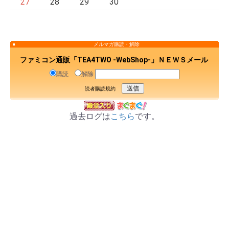
27
28
29
30
メルマガ購読・解除
ファミコン通販「TEA4TWO -WebShop-」ＮＥＷＳメール
購読
解除
読者購読規約
過去ログは
こちら
です。