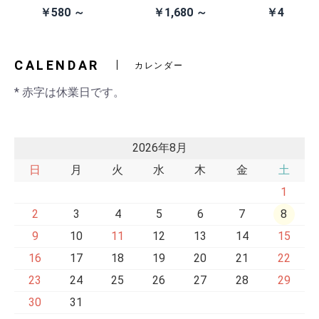
除去
イン電池(CR203
スクシステム用
ン本体 (AN
￥580 ～
￥1,680 ～
￥41,980
2)
交換ベルト
黒・連射あ
CALENDAR
カレンダー
* 赤字は休業日です。
2026年8月
日
月
火
水
木
金
土
1
2
3
4
5
6
7
8
9
10
11
12
13
14
15
16
17
18
19
20
21
22
23
24
25
26
27
28
29
30
31