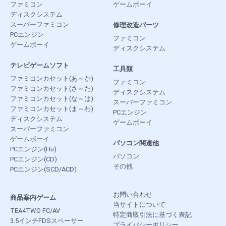
ファミコン
ゲームボーイ
ディスクシステム
スーパーファミコン
修理改造パーツ
PCエンジン
ファミコン
ゲームボーイ
ディスクシステム
テレビゲームソフト
工具類
ファミコンカセット(あ～か)
ファミコン
ファミコンカセット(さ～た)
ディスクシステム
ファミコンカセット(な～は)
スーパーファミコン
ファミコンカセット(ま～わ)
PCエンジン
ディスクシステム
ゲームボーイ
スーパーファミコン
ゲームボーイ
パソコン関連他
PCエンジン(Hu)
パソコン
PCエンジン(CD)
その他
PCエンジン(SCD/ACD)
お問い合わせ
商品案内ゲーム
当サイトについて
TEA4TWO FC/AV
特定商取引法に基づく表記
3.5インチFDSスペーサー
プライバシーポリシー