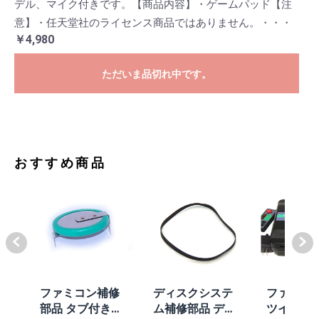
デル、マイク付きです。【商品内容】・ゲームパッド【注
意】・任天堂社のライセンス商品ではありません。・・・
￥4,980
ただいま品切れ中です。
おすすめ商品
体
ファミコン補修
ディスクシステ
ファミコ
/A
部品 タブ付きコ
ム補修部品 ディ
ツインフ