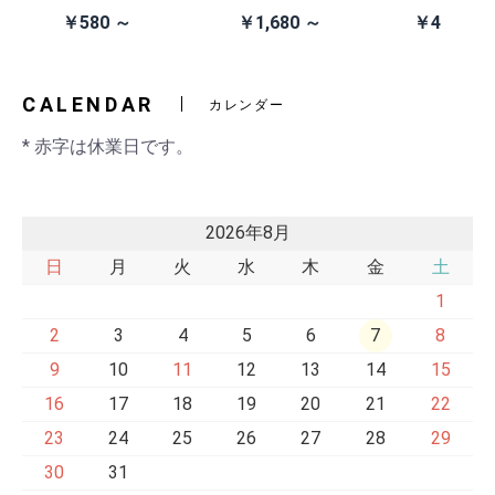
除去
イン電池(CR203
スクシステム用
ン本体 (AN
￥580 ～
￥1,680 ～
￥41,980
2)
交換ベルト
黒・連射あ
CALENDAR
カレンダー
* 赤字は休業日です。
2026年8月
日
月
火
水
木
金
土
1
2
3
4
5
6
7
8
9
10
11
12
13
14
15
16
17
18
19
20
21
22
23
24
25
26
27
28
29
30
31