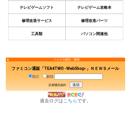
テレビゲームソフト
テレビゲーム攻略本
修理改造サービス
修理改造パーツ
工具類
パソコン関連他
メルマガ購読・解除
ファミコン通販「TEA4TWO -WebShop-」ＮＥＷＳメール
購読
解除
読者購読規約
過去ログは
こちら
です。