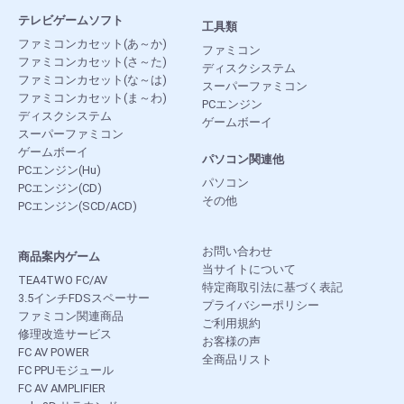
テレビゲームソフト
工具類
ファミコンカセット(あ～か)
ファミコン
ファミコンカセット(さ～た)
ディスクシステム
ファミコンカセット(な～は)
スーパーファミコン
ファミコンカセット(ま～わ)
PCエンジン
ディスクシステム
ゲームボーイ
スーパーファミコン
ゲームボーイ
パソコン関連他
PCエンジン(Hu)
パソコン
PCエンジン(CD)
その他
PCエンジン(SCD/ACD)
お問い合わせ
商品案内ゲーム
当サイトについて
TEA4TWO FC/AV
特定商取引法に基づく表記
3.5インチFDSスペーサー
プライバシーポリシー
ファミコン関連商品
ご利用規約
修理改造サービス
お客様の声
FC AV POWER
全商品リスト
FC PPUモジュール
FC AV AMPLIFIER