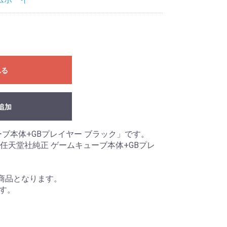
れる
追加
ブ本体+GBプレイヤー ブラック」です。
任天堂社純正 ゲームキューブ本体+GBプレ
商品となります。
です。