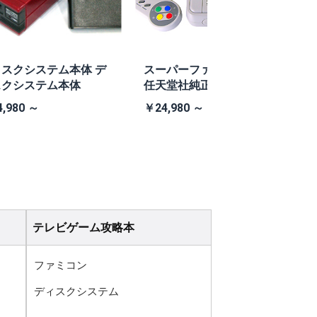
スクシステム本体 デ
スーパーファミコン本体
スクシステム本体
任天堂社純正スーパーフ
O
ァミコン本体
,980 ～
￥24,980 ～
￥
テレビゲーム攻略本
ファミコン
ディスクシステム