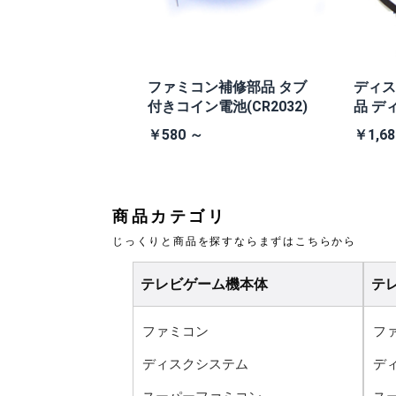
本体 TEA4TW
ファミコン補修部品 タブ
ディス
V (+PW縦縞除去ス
付きコイン電池(CR2032)
品 デ
換ベル
0 ～
￥580 ～
￥1,68
商品カテゴリ
じっくりと商品を探すならまずはこちらから
テレビゲーム機本体
テ
ファミコン
フ
ディスクシステム
デ