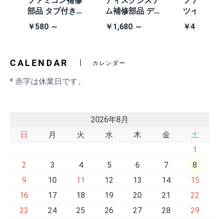
体
ファミコン補修
ディスクシステ
ファミコ
/A
部品 タブ付きコ
ム補修部品 ディ
ツインフ
除去
イン電池(CR203
スクシステム用
ン本体 (AN
￥580 ～
￥1,680 ～
￥41,980
2)
交換ベルト
黒・連射あ
CALENDAR
カレンダー
* 赤字は休業日です。
2026年8月
日
月
火
水
木
金
土
1
2
3
4
5
6
7
8
9
10
11
12
13
14
15
16
17
18
19
20
21
22
23
24
25
26
27
28
29