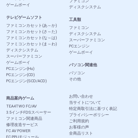
ファミコン
ゲームボーイ
ディスクシステム
テレビゲームソフト
工具類
ファミコンカセット(あ～か)
ファミコン
ファミコンカセット(さ～た)
ディスクシステム
ファミコンカセット(な～は)
スーパーファミコン
ファミコンカセット(ま～わ)
PCエンジン
ディスクシステム
ゲームボーイ
スーパーファミコン
ゲームボーイ
パソコン関連他
PCエンジン(Hu)
パソコン
PCエンジン(CD)
その他
PCエンジン(SCD/ACD)
お問い合わせ
商品案内ゲーム
当サイトについて
TEA4TWO FC/AV
特定商取引法に基づく表記
3.5インチFDSスペーサー
プライバシーポリシー
ファミコン関連商品
ご利用規約
修理改造サービス
お客様の声
FC AV POWER
全商品リスト
FC PPUモジュール