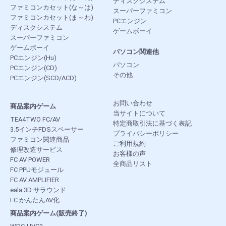
ディスクシステム
ファミコンカセット(な～は)
スーパーファミコン
ファミコンカセット(ま～わ)
PCエンジン
ディスクシステム
ゲームボーイ
スーパーファミコン
ゲームボーイ
パソコン関連他
PCエンジン(Hu)
パソコン
PCエンジン(CD)
その他
PCエンジン(SCD/ACD)
お問い合わせ
商品案内ゲーム
当サイトについて
TEA4TWO FC/AV
特定商取引法に基づく表記
3.5インチFDSスペーサー
プライバシーポリシー
ファミコン関連商品
ご利用規約
修理改造サービス
お客様の声
FC AV POWER
全商品リスト
FC PPUモジュール
FC AV AMPLIFIER
eala 3D サラウンド
FC かんたんAV化
商品案内ゲーム(販売終了)