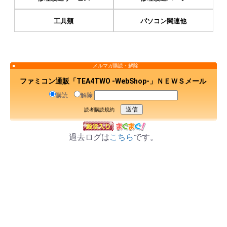
工具類
パソコン関連他
メルマガ購読・解除
ファミコン通販「TEA4TWO -WebShop-」ＮＥＷＳメール
購読
解除
読者購読規約
過去ログは
こちら
です。