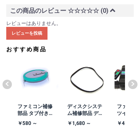
この商品のレビュー
☆☆☆☆☆
(0)
レビューはありません。
レビューを投稿
おすすめ商品
体
ファミコン補修
ディスクシステ
ファミコ
/A
部品 タブ付きコ
ム補修部品 ディ
ツインフ
除去
イン電池(CR203
スクシステム用
ン本体 (AN
￥580 ～
￥1,680 ～
￥41,980
2)
交換ベルト
黒・連射あ