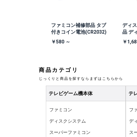
本体 TEA4TW
ファミコン補修部品 タブ
ディス
V (+PW縦縞除去ス
付きコイン電池(CR2032)
品 デ
換ベル
0 ～
￥580 ～
￥1,68
商品カテゴリ
じっくりと商品を探すならまずはこちらから
テレビゲーム機本体
テ
ファミコン
フ
ディスクシステム
デ
スーパーファミコン
ス