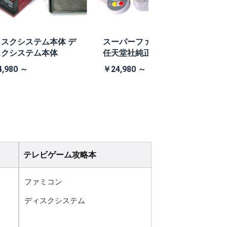
スクシステム本体 デ
スーパーファミコン本体
スクシステム本体
任天堂社純正スーパーフ
O
ァミコン本体
,980 ～
￥24,980 ～
￥
テレビゲーム攻略本
ファミコン
ディスクシステム