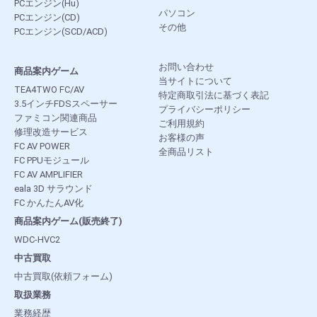
PCエンジン(Hu)
パソコン
PCエンジン(CD)
その他
PCエンジン(SCD/ACD)
お問い合わせ
商品案内ゲーム
当サイトについて
TEA4TWO FC/AV
特定商取引法に基づく表記
3.5インチFDSスペーサー
プライバシーポリシー
ファミコン関連商品
ご利用規約
修理改造サービス
お客様の声
FC AV POWER
全商品リスト
FC PPUモジュール
FC AV AMPLIFIER
eala 3D サラウンド
FC かんたんAV化
商品案内ゲーム(販売終了)
WDC-HVC2
中古買取
中古買取(依頼フォーム)
取扱業務
業務経歴