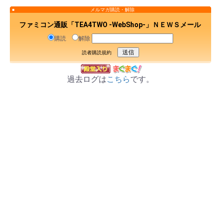
メルマガ購読・解除
ファミコン通販「TEA4TWO -WebShop-」ＮＥＷＳメール
購読
解除
読者購読規約
過去ログは
こちら
です。