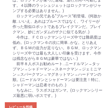
は、ロックマンが乗った途端、進行方向へ可動しま
す。４以降のラッシュジェットはロックマンがジャ
ンプする必要はありません。)
ロックマンの兄である“ブルース”初登場。(何故か
敵…いいえ、あれはブルースではなく、ワイリーが
作った類似ロボットであるブレイクマンだ。ブレイ
クマン、妙にガンダムのザクに似てる気が…)
今作は、ＦＣロックマンシリーズ中では難易度は
低め。(ロックマン６の次に簡単…かな。とりあえ
ず、ＢＧＭの迫力が足りない。ＢＧＭ、ロックマン
シリーズ中では最も大人しい印象を受けます。今作
は残念ながらＢＧＭは豪華ではない…)
前半８人ボスお勧めルート…ニードルマン→タッ
プマン→シャドーマン→スネークマン→ジェミニマ
ン→スパークマン→マグネットマン→ハードマンの
順。(ニードルマンとシャドーマンは要注意！特に、
シャドーマンは忍者そのもの…)
ちなみに、ラスボスはガンマ。(ロックマンシリー
ズ最悪に弱いボスです。)
レビューを投稿