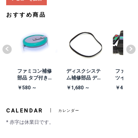
おすすめ商品
体
ファミコン補修
ディスクシステ
ファミコ
/A
部品 タブ付きコ
ム補修部品 ディ
ツインフ
除去
イン電池(CR203
スクシステム用
ン本体 (AN
￥580 ～
￥1,680 ～
￥41,980
2)
交換ベルト
黒・連射あ
CALENDAR
カレンダー
* 赤字は休業日です。