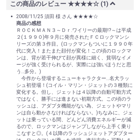
この商品のレビュー
★★★★☆
(1)
2008/11/25
須田 様 さん
★★★★☆
商品の感想
ＲＯＣＫＭＡＮ３～Ｄｒ.ワイリーの最期!?～は平成
２(１９９０)年９月に発売されたＦＣロックマンシ
リーズの第３作目。(ロックマンもついに１９９０年
代に突入！またまた顔付が変化！この頃のロックマ
ンは、背が若干伸びて顔が異様に細く、貧弱なイメ
ージが強く受けられるが、実際には強いほうだと思
う…多分。)
今作から登場するニューキャラクター…名犬ラッ
シュ初登場！(コイル・マリン・ジェットの３種類に
変化する。但し、ジェットは４以降の自動可動方式
ではなく、勝手には進まない初期方式。この頃のラ
ッシュは、アダプタ機能がない為、ジェットやマリ
ンは自ら動かさなければならない。)ちなみに、ジェ
ットは乗っている間、どんどん消費エネルギーが減
るので、ロックマンはジャンプしながら上手く乗り
こなすと◎。(４以降のラッシュジェットアダプター