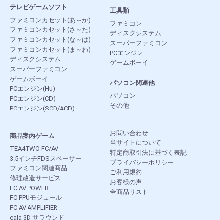
テレビゲームソフト
工具類
ファミコンカセット(あ～か)
ファミコン
ファミコンカセット(さ～た)
ディスクシステム
ファミコンカセット(な～は)
スーパーファミコン
ファミコンカセット(ま～わ)
PCエンジン
ディスクシステム
ゲームボーイ
スーパーファミコン
ゲームボーイ
パソコン関連他
PCエンジン(Hu)
パソコン
PCエンジン(CD)
その他
PCエンジン(SCD/ACD)
お問い合わせ
商品案内ゲーム
当サイトについて
TEA4TWO FC/AV
特定商取引法に基づく表記
3.5インチFDSスペーサー
プライバシーポリシー
ファミコン関連商品
ご利用規約
修理改造サービス
お客様の声
FC AV POWER
全商品リスト
FC PPUモジュール
FC AV AMPLIFIER
eala 3D サラウンド