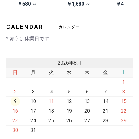
除去
イン電池(CR203
スクシステム用
ン本体 (AN
￥580 ～
￥1,680 ～
￥41,980
2)
交換ベルト
黒・連射あ
CALENDAR
カレンダー
* 赤字は休業日です。
2026年8月
日
月
火
水
木
金
土
1
2
3
4
5
6
7
8
9
10
11
12
13
14
15
16
17
18
19
20
21
22
23
24
25
26
27
28
29
30
31