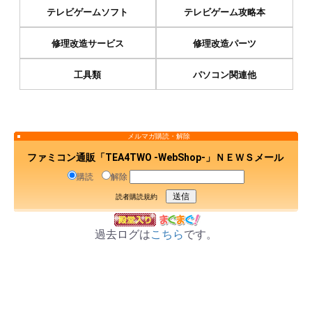
テレビゲームソフト
テレビゲーム攻略本
修理改造サービス
修理改造パーツ
工具類
パソコン関連他
メルマガ購読・解除
ファミコン通販「TEA4TWO -WebShop-」ＮＥＷＳメール
購読
解除
読者購読規約
過去ログは
こちら
です。