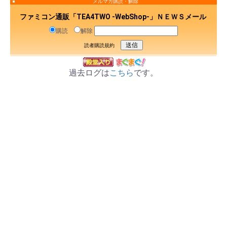
メルマガ購読・解除
ファミコン通販「TEA4TWO -WebShop-」ＮＥＷＳメール
購読
解除
読者購読規約
過去ログは
こちら
です。