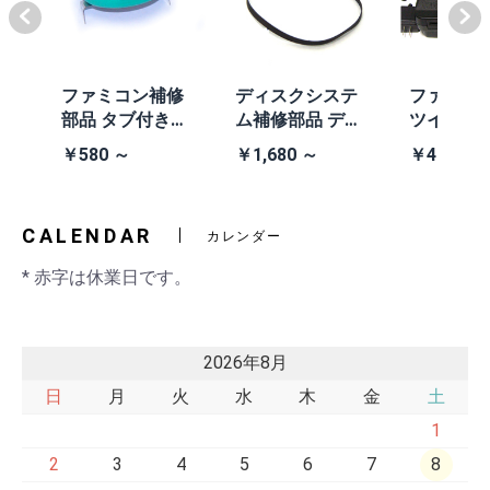
体
ファミコン補修
ディスクシステ
ファミコ
/A
部品 タブ付きコ
ム補修部品 ディ
ツインフ
除去
イン電池(CR203
スクシステム用
ン本体 (AN
￥580 ～
￥1,680 ～
￥41,980
2)
交換ベルト
黒・連射あ
CALENDAR
カレンダー
* 赤字は休業日です。
2026年8月
日
月
火
水
木
金
土
1
2
3
4
5
6
7
8