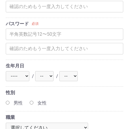
パスワード
必須
生年月日
/
/
性別
男性
女性
職業