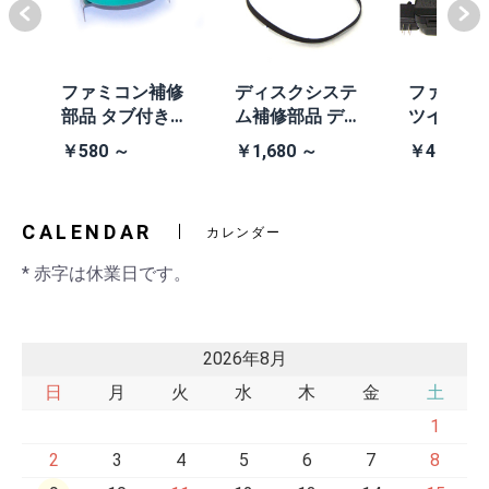
体
ファミコン補修
ディスクシステ
ファミコ
/A
部品 タブ付きコ
ム補修部品 ディ
ツインフ
除去
イン電池(CR203
スクシステム用
ン本体 (AN
￥580 ～
￥1,680 ～
￥41,980
2)
交換ベルト
黒・連射あ
CALENDAR
カレンダー
* 赤字は休業日です。
2026年8月
日
月
火
水
木
金
土
1
2
3
4
5
6
7
8