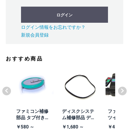
ログイン
ログイン情報をお忘れですか？
新規会員登録
おすすめ商品
体
ファミコン補修
ディスクシステ
ファミコ
/A
部品 タブ付きコ
ム補修部品 ディ
ツインフ
除去
イン電池(CR203
スクシステム用
ン本体 (AN
￥580 ～
￥1,680 ～
￥41,980