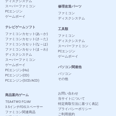
ディスクシステム
スーパーファミコン
修理改造パーツ
PCエンジン
ファミコン
ゲームボーイ
ディスクシステム
テレビゲームソフト
工具類
ファミコンカセット(あ～か)
ファミコン
ファミコンカセット(さ～た)
ディスクシステム
ファミコンカセット(な～は)
スーパーファミコン
ファミコンカセット(ま～わ)
PCエンジン
ディスクシステム
ゲームボーイ
スーパーファミコン
ゲームボーイ
パソコン関連他
PCエンジン(Hu)
パソコン
PCエンジン(CD)
その他
PCエンジン(SCD/ACD)
お問い合わせ
商品案内ゲーム
当サイトについて
TEA4TWO FC/AV
特定商取引法に基づく表記
3.5インチFDSスペーサー
プライバシーポリシー
ファミコン関連商品
ご利用規約