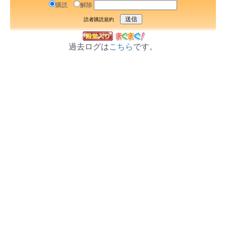
購読
解除
読者購読規約
過去ログは
こちら
です。