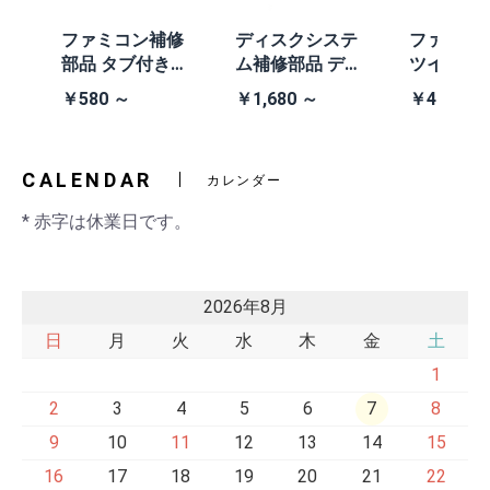
体
ファミコン補修
ディスクシステ
ファミコ
/A
部品 タブ付きコ
ム補修部品 ディ
ツインフ
除去
イン電池(CR203
スクシステム用
ン本体 (AN
￥580 ～
￥1,680 ～
￥41,980
2)
交換ベルト
黒・連射あ
CALENDAR
カレンダー
* 赤字は休業日です。
2026年8月
日
月
火
水
木
金
土
1
2
3
4
5
6
7
8
9
10
11
12
13
14
15
16
17
18
19
20
21
22