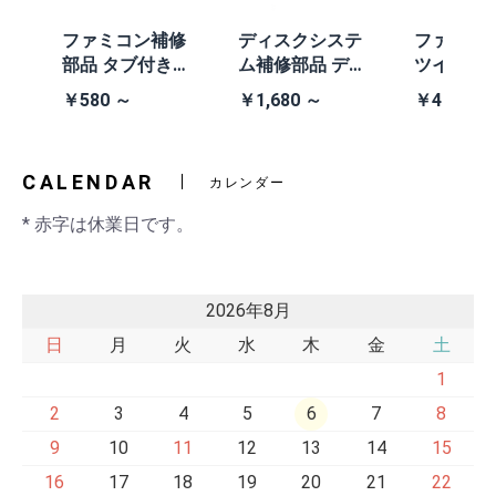
体
ファミコン補修
ディスクシステ
ファミコ
/A
部品 タブ付きコ
ム補修部品 ディ
ツインフ
除去
イン電池(CR203
スクシステム用
ン本体 (AN
￥580 ～
￥1,680 ～
￥41,980
2)
交換ベルト
黒・連射あ
CALENDAR
カレンダー
* 赤字は休業日です。
2026年8月
日
月
火
水
木
金
土
1
2
3
4
5
6
7
8
9
10
11
12
13
14
15
16
17
18
19
20
21
22