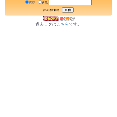
購読
解除
読者購読規約
過去ログは
こちら
です。