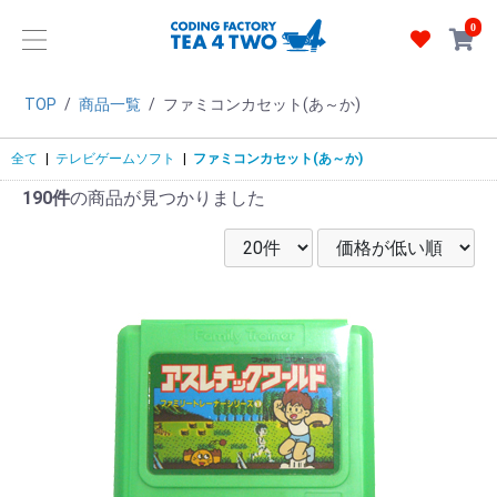
0
TOP
/
商品一覧
/
ファミコンカセット(あ～か)
全て
|
テレビゲームソフト
|
ファミコンカセット(あ～か)
190件
の商品が見つかりました