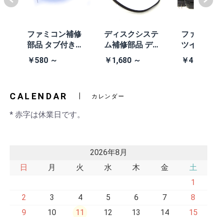
体
ファミコン補修
ディスクシステ
ファミコ
/A
部品 タブ付きコ
ム補修部品 ディ
ツインフ
除去
イン電池(CR203
スクシステム用
ン本体 (AN
￥580 ～
￥1,680 ～
￥41,980
2)
交換ベルト
黒・連射あ
CALENDAR
カレンダー
* 赤字は休業日です。
2026年8月
日
月
火
水
木
金
土
1
2
3
4
5
6
7
8
9
10
11
12
13
14
15