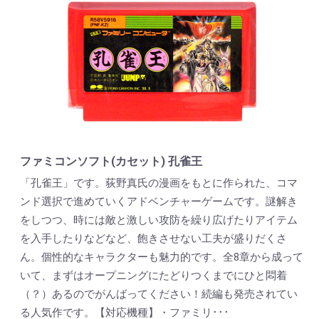
ファミコンソフト(カセット) 孔雀王
「孔雀王」です。荻野真氏の漫画をもとに作られた、コマ
ンド選択で進めていくアドベンチャーゲームです。謎解き
をしつつ、時には敵と激しい攻防を繰り広げたりアイテム
を入手したりなどなど、飽きさせない工夫が盛りだくさ
ん。個性的なキャラクターも魅力的です。全8章から成って
いて、まずはオープニングにたどりつくまでにひと悶着
（？）あるのでがんばってください！続編も発売されてい
る人気作です。【対応機種】・ファミリ･･･