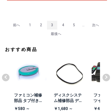
前へ
1
2
3
4
5
...
次へ
最後へ
おすすめ商品
体
ファミコン補修
ディスクシステ
ファミコ
/A
部品 タブ付きコ
ム補修部品 ディ
ツインフ
除去
イン電池(CR203
スクシステム用
ン本体 (AN
￥580 ～
￥1,680 ～
￥41,980
2)
交換ベルト
黒・連射あ