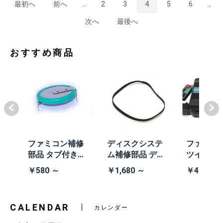
最初へ
前へ
...
2
3
4
5
6
...
次へ
最後へ
おすすめ商品
体
ファミコン補修
ディスクシステ
ファミコ
/A
部品 タブ付きコ
ム補修部品 ディ
ツインフ
除去
イン電池(CR203
スクシステム用
ン本体 (AN
￥580 ～
￥1,680 ～
￥41,980
2)
交換ベルト
黒・連射あ
CALENDAR
カレンダー